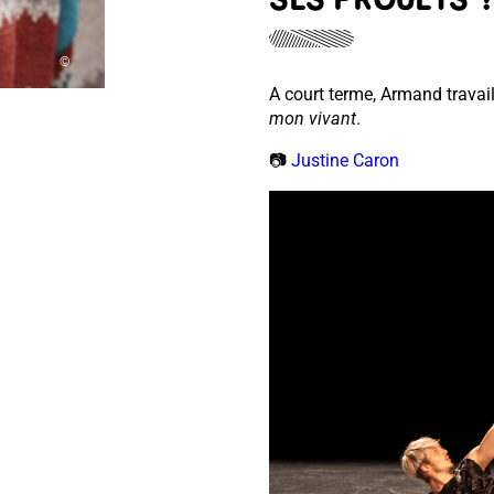
SES PROJETS 
©
A court terme, Armand travail
mon vivant
.
📷​
Justine Caron